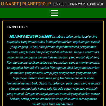
LUNABET | PLANETDROUP
LUNABET | LOGIN WAP | LOGIN WEB
LUNABET LOGIN
SELAMAT DATANG DI LUNABET
Lunabet adalah portal togel online
terpopuler yang menawarkan berbagai permainan togel dengan variasi
yang lengkap. Di sini, para pemain dapat merasakan pengalaman
bermain yang terbaik dan paling viral di Indonesia. Dengan antarmuka
yang ramah pengguna dan metode permainan yang mudah dipahami,
Planetgroup menjadikan setiap sesi permainan sangat menyenangkan.
Keunggulan Menarik di Lunabet Planetgroup tidak hanya menawarkan
permainan yang menarik, tetapi juga pengalaman yang aman dan
terpercaya. Sistem keamanan yang kuat menjamin data Anda
terlindungi dengan baik. Selain itu, dukungan pelanggan yang responsif
siap membantu Anda kapan saja jika ada pertanyaan atau masalah
yang muncul. Dengan berbagai promosi menarik yang diadakan secara
berkala, setiap pemain memiliki peluang lebih untuk mendapatkan
keuntungan lebih saat bermain.